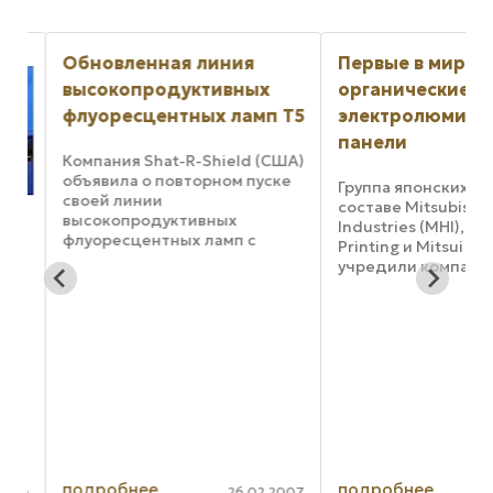
Обновленная линия
Первые в мире
высокопродуктивных
органические
флуоресцентных ламп Т5
электролюминес
панели
Компания Shat-R-Shield (США)
объявила о повторном пуске
Группа японских ком
своей линии
составе Mitsubishi H
высокопродуктивных
Industries (MHI), RO
флуоресцентных ламп с
Printing и Mitsui & Co
новым покрытием Т5.
учредили компанию
Используемые в множестве
Inc., которая впервы
разнообразных областей (что
будет заниматься
возможно благодаря высокой
реализацией органи
энергоэффективности
электролюминесце
приборов) лампы T5 ...
(ОЭЛ) панелей для ..
ric
подробнее
подробнее
006
26.02.2007