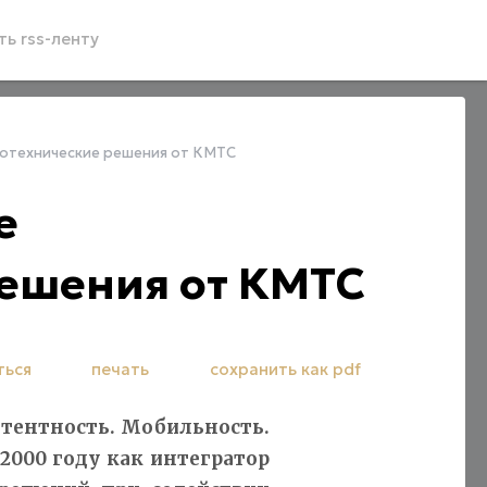
ь rss-ленту
отехнические решения от КМТС
е
решения от КМТС
ться
печать
сохранить как pdf
тентность. Мобильность.
 2000 году как интегратор