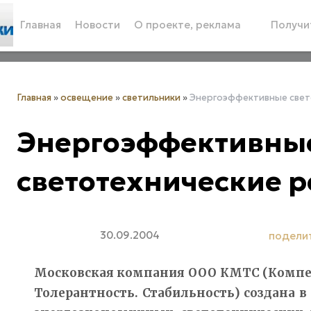
Главная
Новости
О проекте, реклама
Получит
Главная
»
освещение
»
светильники
»
Энергоэффективные свет
Энергоэффективны
светотехнические 
30.09.2004
подели
Московская компания ООО КМТС (Компе
Толерантность. Стабильность) создана в