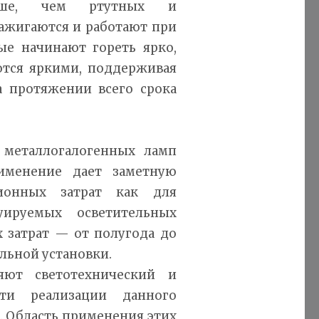
ньше, чем ртутных и
зажигаются и работают при
ые начинают гореть ярко,
ются яркими, поддерживая
а протяжении всего срока
 металлогалогенных ламп
именение дает заметную
ионных затрат как для
уируемых осветительных
х затрат — от полугода до
ельной установки.
яют светотехнический и
сти реализации данного
 Область применения этих