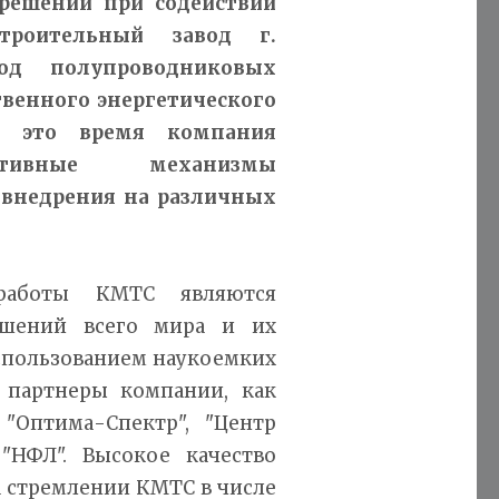
решений при содействии
троительный завод г.
од полупроводниковых
твенного энергетического
а это время компания
ктивные механизмы
 внедрения на различных
работы КМТС являются
ешений всего мира и их
спользованием наукоемких
 партнеры компании, как
, "Оптима-Спектр", "Центр
"НФЛ". Высокое качество
а стремлении КМТС в числе