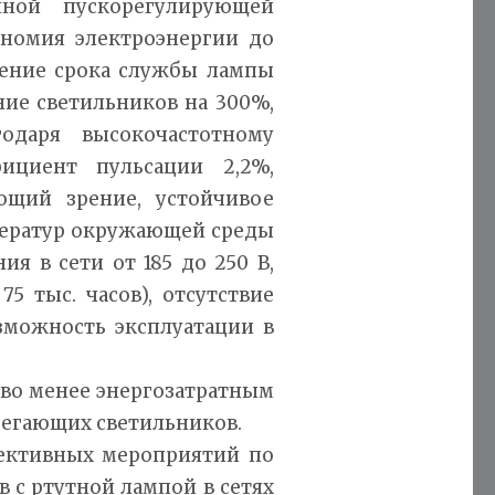
нной пускорегулирующей
ономия электроэнергии до
чение срока службы лампы
ние светильников на 300%,
одаря высокочастотному
ициент пульсации 2,2%,
ющий зрение, устойчивое
мператур окружающей среды
я в сети от 185 до 250 В,
5 тыс. часов), отсутствие
зможность эксплуатации в
тво менее энергозатратным
егающих светильников.
ективных мероприятий по
 с ртутной лампой в сетях