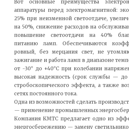
Вот основные преимущества электро
аппаратуры перед электромагнитной: эк
25% при неизменной светоотдаче, увели
на 50%, снижение расходов на обслужива
повышение светоотдачи на 40% благ
питанию ламп. Обеспечиваются коэфф
ровный, без мерцания свет, не утомля
зажигание и работа ламп в диапазоне те
от -30° до +40°С при колебании напряжени
высокая надежность (срок службы — до 7
стробоскопического эффекта, а также во
сетях постоянного тока.
Одна из возможностей сделать производс
— применение промышленных энергосбер
Компания КМТС предлагает одно из эфф
энергосбережению — замену светильников