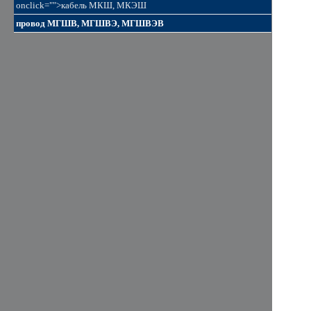
onclick="">кабель МКШ, МКЭШ
провод МГШВ, МГШВЭ, МГШВЭВ