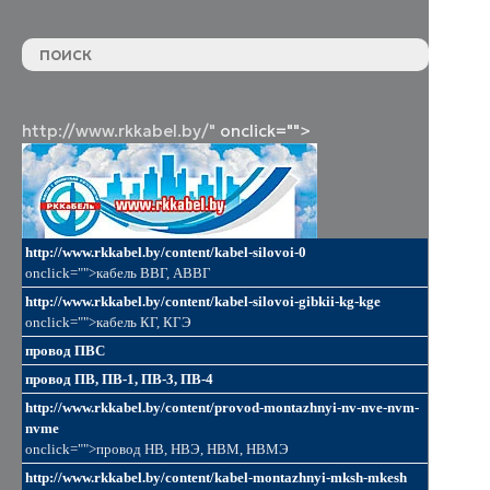
http://www.rkkabel.by/"
onclick="">
http://www.rkkabel.by/content/kabel-silovoi-0
onclick="">кабель ВВГ, АВВГ
http://www.rkkabel.by/content/kabel-silovoi-gibkii-kg-kge
onclick="">кабель КГ, КГЭ
провод ПВС
провод ПВ, ПВ-1, ПВ-3, ПВ-4
http://www.rkkabel.by/content/provod-montazhnyi-nv-nve-nvm-
nvme
onclick="">провод НВ, НВЭ, НВМ, НВМЭ
http://www.rkkabel.by/content/kabel-montazhnyi-mksh-mkesh