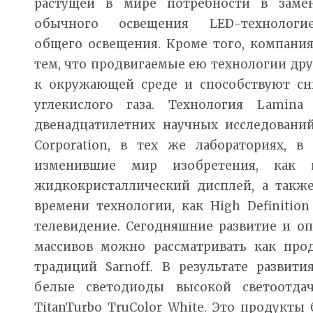
растущей в мире потребности в заме
обычного освещения LED-технологи
общего освещения. Кроме того, компания
тем, что продвигаемые ею технологии д
к окружающей среде и способствуют с
углекислого газа. Технология Lamina
двенадцатилетних научных исследований
Corporation, в тех же лабораториях, в
изменившие мир изобретения, как 
жидкокристаллический дисплей, а также
времени технологии, как High Definition
телевидение. Сегодняшние развитие и о
массивов можно рассматривать как пр
традиций Sarnoff. В результате развит
белые светодиоды высокой светоотда
TitanTurbo TruColor White. Это продукты