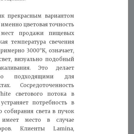
ик прекрасным вариантом
 именно цветовая точность
я мест продажи пищевых
кая температура свечения
примерно 3000°K, означает,
свет, визуально подобный
аливания. Это делает
ьно подходящими для
х. Сосредоточенность
hite светового потока в
устраняет потребность в
 собирания света в пучок
 имеет место в случае
оров. Клиенты Lamina,