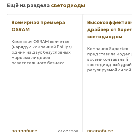
Ещё из раздела
светодиоды
Всемирная премьера
Высокоэффектив
OSRAM
драйвер от Super
светодиодом
Компания OSRAM является
(наряду с компанией Philips)
Компания Supertex
одним из двух безусловных
представила модель
мировых лидеров
восьмиконтактный
осветительного бизнеса.
светодиодный драйв
Инновации OSRAM,
регулируемой силой
обнародованные за
выходного тока и
последние полгода,
уменьшением силы с
позволяют видеть, что
помощи регулирующ
повышение качества
широту импульсов м
продукции компания
PWM. Модель IC явл
старается ...
оптимальной для рабо
подробнее
подробнее
01.07.2008