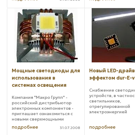
Мощные светодиоды для
Новый LED-драйв
использования в
эффектом dur-E-v
системах освещения
Снабжение светоди
устройств, в частнос
Компания "Макро Групп" -
светильников,
российский дистрибьютор
отрегулированной
электронных компонентов -
электроэнергией
приглашает ознакомиться с
обеспечивает функ
новыми сверхмощными
специализированно
светодиодами. В последнее
подробнее
подробнее
электропитания. По
31.07.2008
время использование
упорядочивания