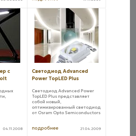
свечение. Цветовая
температура составляет 3000
градусов Кельвина, индекс
цветопередачи 82, ...
ер с
Светодиод Advanced
olt
Power TopLED Plus
одных
Светодиод Advanced Power
ти,
TopLED Plus представляет
собой новый,
оптимизированный светодиод
от Osram Opto Semiconductors
ция
и разработан специально для
го
архитектурного и
подробнее
мимо
коммерческое освещения.
04.11.2008
21.04.2009
Изделие сочетает