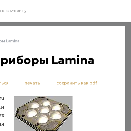
ь rss-ленту
ры Lamina
приборы Lamina
ться
печать
сохранить как pdf
ры
ии
ах
ия