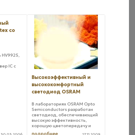
ный
tex со
 HV9925,
ер IC с
Высокоэффективный и
вета при
высококомфортный
его
светодиод OSRAM
одулятора
яется
ты с ...
В лабораториях OSRAM Opto
Semiconductors разработан
светодиод, обеспечивающий
высокую эффективность,
хорошую цветопередачу и
приятное тепло-белое
подробнее
30.03.2006
17.11.2009