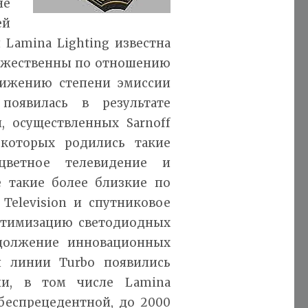
не
ей
 Lamina Lighting известна
ружественны по отношению
нижению степени эмиссии
 появилась в результате
, осуществленных Sarnoff
 которых родились такие
цветное телевидение и
 такие более близкие по
 Television и спутниковое
птимизацию светодиодных
одолжение инновационных
ия линии Turbo появились
чи, в том числе Lamina
 беспрецедентной, до 2000