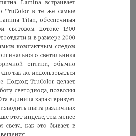
пятна. Lamina встраивает
o TruColor в те же самые
Lamina Titan, обеспечивая
ри световом потоке 1300
тоотдачи и в размере 2000
самым компактным следом
ригинального светильника
торичной оптики, обычно
очно так же использоваться
e. Подход TruColor делает
оту светодиода, позволяя
Эта единица характеризует
оизводить цвета различных
ше этот индекс, тем менее
 света, как это бывает в
свещения.