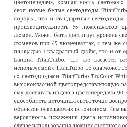
цветопередача, компактность светового 
свои новые белые светодиоды TitanTurb
корпуса, что и стандартные светодиоды 
производительность 55 люменваттов п
люмен. Может быть достигнут уровень све
люменов при 45 люменваттах, с тем же 
площадью 1 квадратный дюйм, что и от о
Lamina TitanTurbo. Что же касается в
используемой с TitanTurbo, то она может т
со светодиодами TitanTurbo TruColor Whit
высококлассной цветопредставляющую раб
ему достигать индекса цветопередачи 90. 
способность источника света точно воспр
объектов, освещаемых источником. Чем вы
вероятность искажения цвета источником
случае использования люминесцентного о