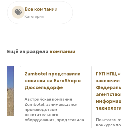
Все компании
Категория
Ещё из раздела
компании
Zumbotel представила
ГУП НПЦ «ЭЛВИС
новинки на EuroShop в
заключил контра
Дюссельдорфе
Федеральным
агентством по
Австрийская компания
информационны
Zumbotel, занимающаяся
технологиям
производством
осветительного
оборудования, представила
По итогам открытог
свои новейшие
конкурса по отбору