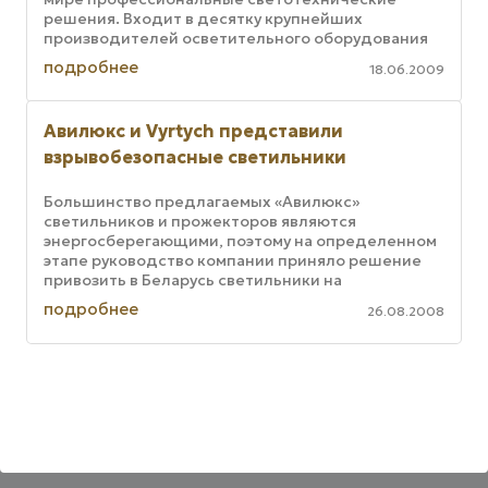
решения. Входит в десятку крупнейших
производителей осветительного оборудования
Европы. Одно из двух подразделений группы, ...
подробнее
18.06.2009
Авилюкс и Vyrtych представили
взрывобезопасные светильники
Большинство предлагаемых «Авилюкс»
светильников и прожекторов являются
энергосберегающими, поэтому на определенном
этапе руководство компании приняло решение
привозить в Беларусь светильники на
дроссельной основе только для работы в
подробнее
26.08.2008
определенных ...