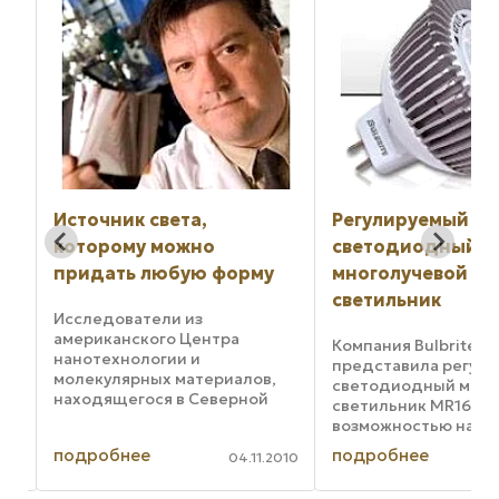
Источник света,
Регулируемый
которому можно
светодиодный
придать любую форму
многолучевой
светильник
Исследователи из
американского Центра
Компания Bulbrite
нанотехнологии и
ое
представила регул
молекулярных материалов,
светодиодный мног
находящегося в Северной
светильник MR16 с
Каролине, разработали
возможностью напр
недорогой новый источник
луча под шестью р
подробнее
подробнее
света, который прохладен на
2010
04.11.2010
углами. Названная к
ощупь и не ломается при
является одним из 
падении, и которому можно