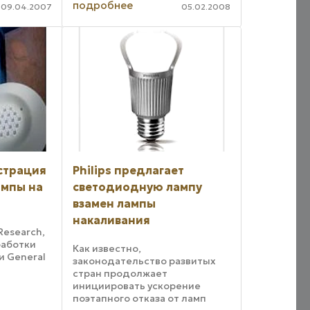
ения и
подробнее
09.04.2007
05.02.2008
сложное технологическое
оборудование для шоу-
техники. Компания продвигает
на рынок светодиодные ...
страция
Philips предлагает
ампы на
светодиодную лампу
взамен лампы
накаливания
Research,
работки
Как известно,
и General
законодательство развитых
стран продолжает
инициировать ускорение
чая в
поэтапного отказа от ламп
программы