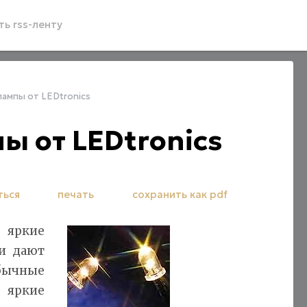
ь rss-ленту
ампы от LEDtronics
 от LEDtronics
ться
печать
сохранить как pdf
о яркие
ни дают
бычные
яркие