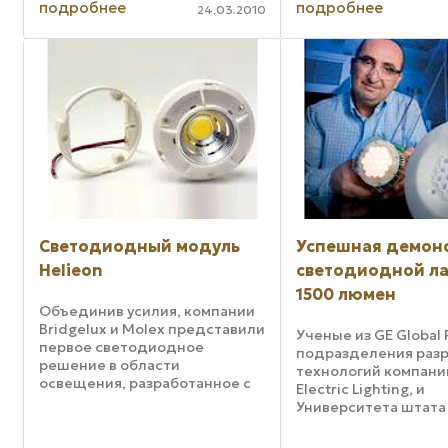
байонетного сочлен
подробнее
подробнее
повседневной жизни
24.03.2010
вставляются ...
человека. Светодуш же – это
нечто особенное. Здесь тоже
...
Светодиодный модуль
Успешная демон
Helieon
светодиодной л
1500 люмен
Объединив усилия, компании
Bridgelux и Molex представили
Ученые из GE Global 
первое светодиодное
подразделения раз
решение в области
технологий компани
освещения, разработанное с
Electric Lighting, и
целью быстрого, массового
Университета штата
рыночного внедрения
Мэриленд, сотрудни
технологий светодиодного
рамках двухлетней 