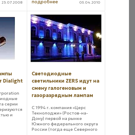
подробнее
23.07.2008
05.04.2010
источников света.
Предлагаются в качестве
экологически безопасной
осветительной альтернативы
стандартным лампам
накаливания и ...
ампы
Светодиодные
 Dialight
светильники ZERS идут на
смену галогеновым и
rporation
газоразрядным лампам
диодные
та серии
С 1994 г. компания «Церс
теризуются
Текнолоджи» (Ростов-на-
стью и
Дону) первой на рынке
тью. Они
Южного федерального округа
й
России (тогда еще Северного
3
Кавказа) начала производить