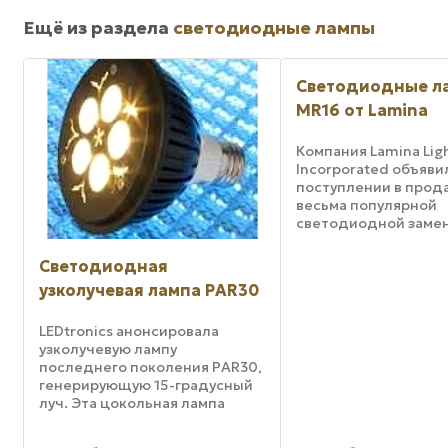
Ещё из раздела
светодиодные лампы
Светодиодные л
MR16 от Lamina
Компания Lamina Lig
Incorporated объяви
поступлении в прод
весьма популярной
светодиодной заме
лампы SoL MR16 GU5.
изготавливаемой в
Светодиодная
привлекательной яр
узколучевая лампа PAR30
монохромной палитр
красный, зеленый, с
янтарный ...
LEDtronics анонсировала
узколучевую лампу
последнего поколения PAR30,
генерирующую 15-градусный
луч. Эта цокольная лампа
общего назначения состоит из
пяти трехваттных мощных