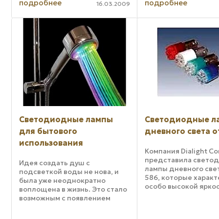
подробнее
подробнее
светодиодов и разработана в
16.03.2009
качестве замены спиральной
цокольной лампы ...
Светодиодные лампы
Светодиодные л
для бытового
дневного света от
использования
Компания Dialight Co
представила свето
Идея создать душ с
лампы дневного све
подсветкой воды не нова, и
586, которые харак
была уже неоднократно
особо высокой ярко
воплощена в жизнь. Это стало
низкой энергоемкос
возможным с появлением
имеют миниатюрны
технологий с применением
штифтовой цоколь Т
диодных LED ламп в