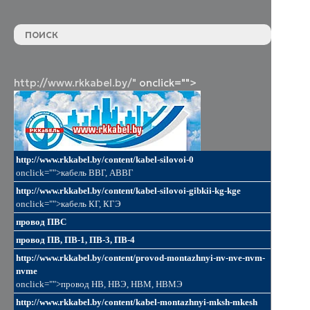
http://www.rkkabel.by/"
onclick="">
http://www.rkkabel.by/content/kabel-silovoi-0
onclick="">кабель ВВГ, АВВГ
http://www.rkkabel.by/content/kabel-silovoi-gibkii-kg-kge
onclick="">кабель КГ, КГЭ
провод ПВС
провод ПВ, ПВ-1, ПВ-3, ПВ-4
http://www.rkkabel.by/content/provod-montazhnyi-nv-nve-nvm-
nvme
onclick="">провод НВ, НВЭ, НВМ, НВМЭ
http://www.rkkabel.by/content/kabel-montazhnyi-mksh-mkesh