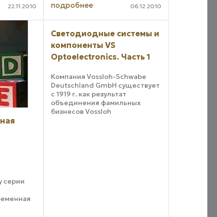
накаливания. Следуя в русле
подробнее
ещения с
22.11.2010
06.12.2010
этой тенденции, компания
ргетики
Philips представила новое
высокотехнологичное
Светодиодные системы и
светодиодное решение
взамен традиционных ...
компоненты VS
Optoelectronics. Часть 1
Компания Vossloh-Schwabe
Deutschland GmbH существует
с 1919 г. как результат
объединения фамильных
бизнесов Vossloh
(высококачественные
дная
алюминиевые патроны) и
Schwabe
(высококачественные
алюминиевые балласты).
После объединения Германии
в составе ...
ю
у серии
ременная
рону S6