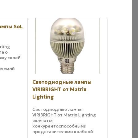
ампы SoL
hting
ла о
ажу своей
няемой
3,
Светодиодные лампы
кой
VIRIBRIGHT от Matrix
е (чистые
иний и
Lighting
Светодиодные лампы
VIRIBRIGHT от Matrix Lighting
являются
конкурентоспособными
представителями колбной
группы светодиодных