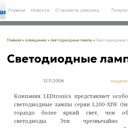
Главная
Новости
О проекте, реклама
Получит
Главная
»
освещение
»
светодиодные лампы
»
Cветодиодные л
Cветодиодные лампы
12.11.2006
подели
Компания LEDtronics представляет особ
светодиодные лампы серии L200-XIW. О
гораздо более яркий свет, чем о
светодиоды. Эти чрезвычайно 