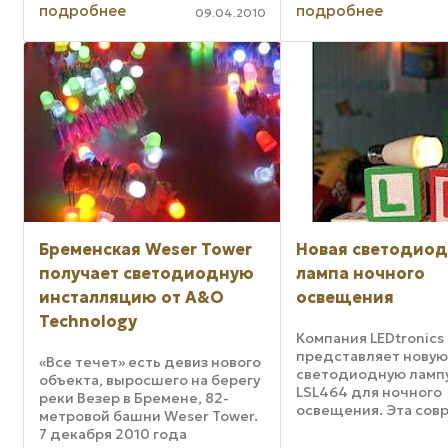
освещения. Новый
подробнее
подробнее
твердотельного осв
09.04.2010
светомодуль Helieon
Министерством эне
Sustainable Light ...
США, объявили об ...
Бременская Weser Tower
Новая светодио
получает светодиодную
лампа ночного
инсталляцию от A&O
освещения
Technology
Компания LEDtronics
представляет нову
«Все течет» есть девиз нового
светодиодную ламп
объекта, выросшего на берегу
LSL464 для ночного
реки Везер в Бремене, 82-
освещения. Эта сов
метровой башни Weser Tower.
лампа подходит к
7 декабря 2010 года
существующему пат