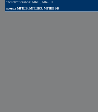
onclick="">кабель МКШ, МКЭШ
провод МГШВ, МГШВЭ, МГШВЭВ