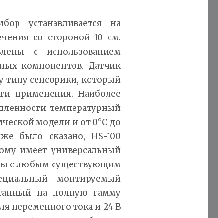
бор устанавливается на
чения со стороной 10 см.
влены с использованием
ных компонентов. Датчик
у типу сенсорики, который
ти применения. Наиболее
шленности температурный
ической модели и от 0°С до
же было сказано, HS-100
тому имеет универсальный
оты с любым существующим
пециальный монтируемый
итанный на полную гамму
ля переменного тока и 24 В