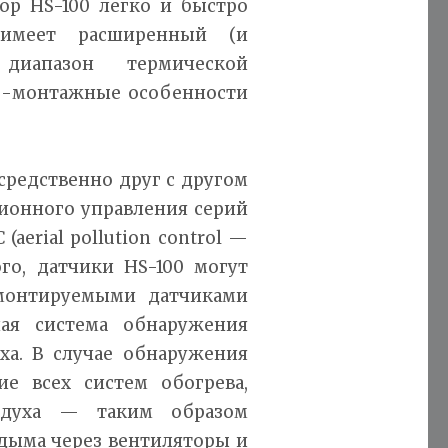
ор HS-100 легко и быстро
 имеет расширенный (и
 диапазон термической
о-монтажные особенности
средственно друг с другом
ионного управления серий
aerial pollution control —
ого, датчики HS-100 могут
монтируемыми датчиками
ая система обнаружения
ха. В случае обнаружения
е всех систем обогрева,
здуха — таким образом
 дыма через вентиляторы и