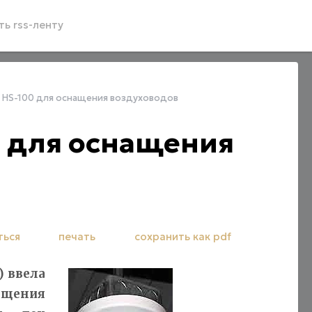
ь rss-ленту
HS-100 для оснащения воздуховодов
 для оснащения
ться
печать
сохранить как pdf
) ввела
ащения