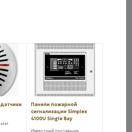
 датчики
Панели пожарной
сигнализации Simplex
4100U Single Bay
atel
Известный поставщик