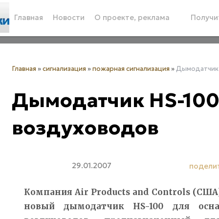
Главная
Новости
О проекте, реклама
Получит
Главная
»
сигнализация
»
пожарная сигнализация
»
Дымодатчик 
Дымодатчик HS-100
воздуховодов
29.01.2007
подели
Компания Air Products and Controls (США
новый дымодатчик HS-100 для осн