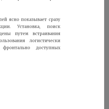
ей ясно показывает сразу
ии. Установка, поиск
щены путем встраивания
льзования логистически
 фронтально доступных