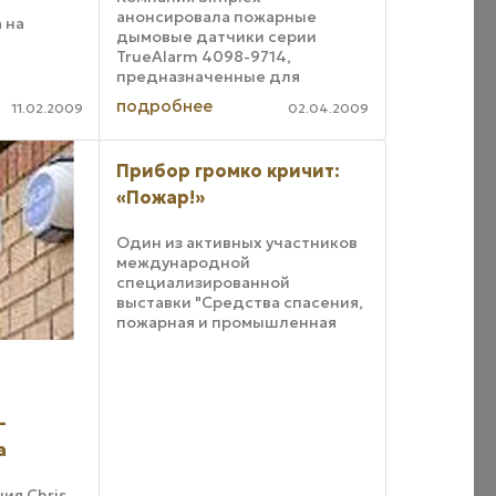
я
анонсировала пожарные
 на
дымовые датчики серии
я серия
TrueAlarm 4098-9714,
выми,
предназначенные для
раннего обнаружения
подробнее
11.02.2009
02.04.2009
возгорания или задымления в
ойства
закрытых помещениях. Новые
 к ...
дымовые датчики Simplex
Прибор громко кричит:
идентифицируют пожар по
значению оптической ...
«Пожар!»
Один из активных участников
международной
специализированной
выставки "Средства спасения,
пожарная и промышленная
безопасность" (23-25 июля
2003 г., Минск) фирма "ИВС-
Сигналспецавтоматика"
я
(Обнинск Калужской обл.)
является разработчиком и ...
-
а
ия Chris