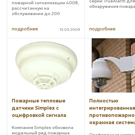
серии TrueAlarm дл
пожарной сигнализации 4008,
обнаружения пожара
рассчитанную на
ранней стадии. Нова
обслуживание до 200
представлена дымо
адресных устройств и
тепловыми и
предназначенную для работы
комбинированными
подробнее
подробнее
на небольших объектах
13.03.2009
датчиками. Все устр
площадью до 2 тысяч
Simplex подключаются
квадратных метров. Для
отображения информации о ...
Пожарные тепловые
Полностью
датчики Simplex с
интегрированна
оцифровкой сигнала
противопожарно
охранная систем
Компания Simplex обновила
модельный ряд пожарных
Оксфордская компан