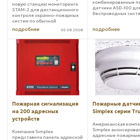
комбинированные п
новую станцию мониторинга
датчики ASD-100 дл
STAM-2 для дистанционного
беспроводных сист
контроля охранно-пожарных
охранно-пожарной
систем по обычной
сигнализации ABAX,
телефонной линии, сетям
подробнее
подробнее
может работать с п
05.08.2008
Ethernet или по телефону GSM.
панелями любого
В комплект STAM-2 входит
производителя. Нов
программное обеспечение,
оснащен двумя сенс
основная плата для ...
дымовым ...
Пожарная сигнализация
Пожарные датчи
на 200 адресных
Simplex серии Tr
устройств
Американская компа
Simplex анонсирова
Компания Simplex
адресные пожарные
представила панель адресной