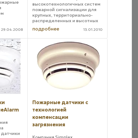
ожарные
высокотехнологичных систем
я
пожарной сигнализации для
ем
крупных, территориально-
распределенных и высотных
 которая
объектов и систем
подробнее
ожарными
29.04.2008
13.01.2010
оповещения, американская
компания SimplexGrinnell,
ый датчик
выпустила на рынок
орами:
компактные панели пожарной
...
ки
Пожарные датчики с
ueAlarm
технологией
компенсации
ния
загрязнения
ла
 датчики
Компания Simplex