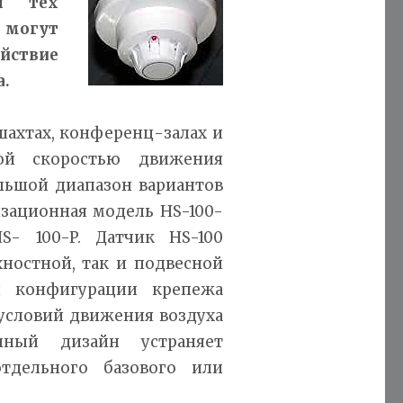
ля тех
могут
йствие
а.
ахтах, конференц-залах и
кой скоростью движения
ольшой диапазон вариантов
зационная модель HS-100-
S- 100-P. Датчик HS-100
хностной, так и подвесной
и конфигурации крепежа
условий движения воздуха
иный дизайн устраняет
тдельного базового или