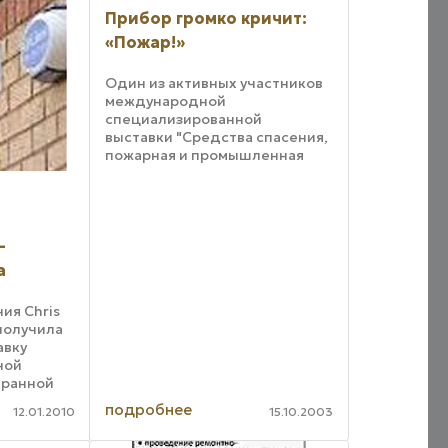
дымовые датчики Simplex
Прибор громко кричит:
идентифицируют пожар по
значению оптической ...
«Пожар!»
Один из активных участников
международной
специализированной
выставки "Средства спасения,
пожарная и промышленная
безопасность" (23-25 июля
2003 г., Минск) фирма "ИВС-
Сигналспецавтоматика"
я
(Обнинск Калужской обл.)
является разработчиком и ...
-
а
ия Chris
 получила
авку
ной
хранной
становки
подробнее
12.01.2010
15.10.2003
halsa
тхолле,