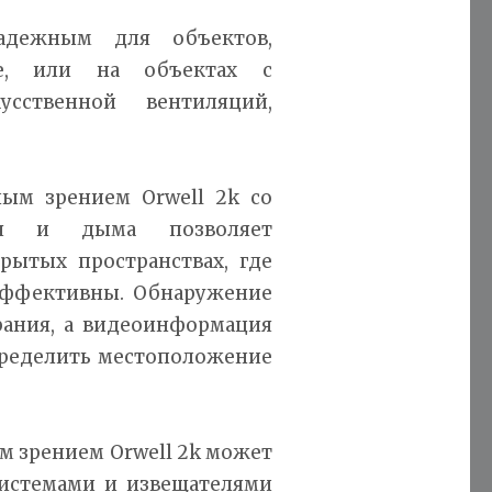
адежным для объектов,
е, или на объектах с
сственной вентиляций,
ым зрением Orwell 2k со
гня и дыма позволяет
ытых пространствах, где
эффективны. Обнаружение
рания, а видеоинформация
пределить местоположение
 зрением Orwell 2k может
истемами и извещателями