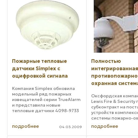
отображения информации о ...
Пожарные тепловые
Полностью
датчики Simplex с
интегрированна
оцифровкой сигнала
противопожарно
охранная систем
Компания Simplex обновила
модельный ряд пожарных
Оксфордская компан
извещателей серии TrueAlarm
Lewis Fire & Security
и представила новые
субконтракт на пост
тепловые датчики 4098-9733
устройств комплекс
для работы в составе системы
системы пожарно-о
пожарной сигнализации. В
сигнализации для у
подробнее
подробнее
модельный ряд пожарных
04.03.2009
их в здании школы K
извещателей серии TrueAlarm
Primary School в Сау