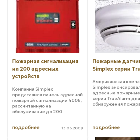
Пожарная сигнализация
Пожарные датчи
на 200 адресных
Simplex серии Tr
устройств
Американская компа
Simplex анонсирова
Компания Simplex
адресные пожарные
представила панель адресной
серии TrueAlarm дл
пожарной сигнализации 4008,
обнаружения пожара
рассчитанную на
ранней стадии. Нова
обслуживание до 200
представлена дымо
адресных устройств и
тепловыми и
предназначенную для работы
комбинированными
подробнее
подробнее
на небольших объектах
13.03.2009
датчиками. Все устр
площадью до 2 тысяч
Simplex подключаются
квадратных метров. Для