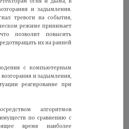
етекторам огня и дыма, в
озгорания и задымления.
гнал тревоги на события,
тическом режиме принимает
 что позволит повысить
редотвращать их на ранней
блюдения с компьютерным
 возгорания и задымления,
туации реагирование при
редством алгоритмов
еимуществ по сравнению с
оящее время наиболее