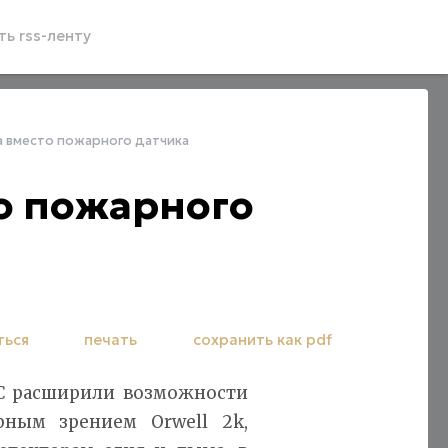
ь rss-ленту
 вместо пожарного датчика
о пожарного
ться
печать
сохранить как pdf
С расширили возможности
ным зрением Orwell 2k,