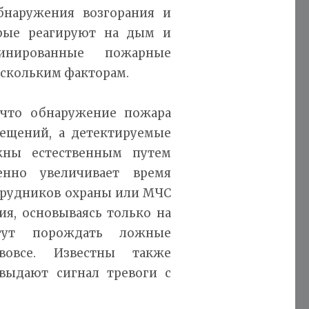
бнаружения возгорания и
рые реагируют на дым и
инированные пожарные
скольким факторам.
 что обнаружение пожара
мещений, а детектируемые
жны естественным путем
енно увеличивает время
отрудников охраны или МЧС
я, основываясь только на
гут порождать ложные
вовсе. Известны также
выдают сигнал тревоги с