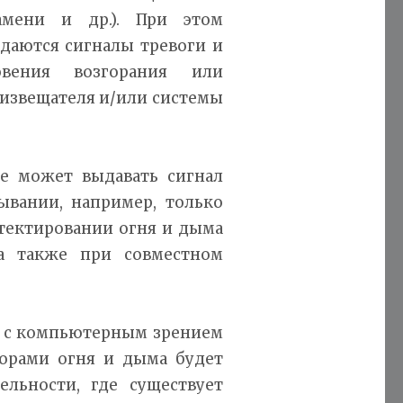
амени и др.). При этом
даются сигналы тревоги и
вения возгорания или
извещателя и/или системы
же может выдавать сигнал
вании, например, только
тектировании огня и дыма
 а также при совместном
я с компьютерным зрением
торами огня и дыма будет
ельности, где существует