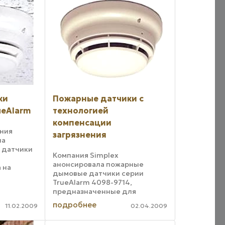
ки
Пожарные датчики с
ueAlarm
технологией
компенсации
ния
загрязнения
ла
 датчики
Компания Simplex
я
анонсировала пожарные
 на
дымовые датчики серии
я серия
TrueAlarm 4098-9714,
выми,
предназначенные для
раннего обнаружения
подробнее
11.02.2009
02.04.2009
возгорания или задымления в
ойства
закрытых помещениях. Новые
 к ...