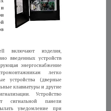
ых
 и
ри
ой
ов
l включают изделия,
вно введенных устройств
ирующая энергоснабжение
тромонтажникам легко
ые устройства (дверные
льные клавиатуры и другие
гнализации. Устройство
ет сигнальной панели
сылать уведомление при