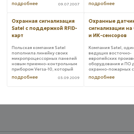
себе датчик освеще
подробнее
подробнее
09.07.2007
датчик движения и
использует для обм
данными сеть LonWor
Охранная сигнализация
Охранные датчи
осуществляет контро
Satel с поддержкой RFID-
сигнализации на 
карт
и ИК-сенсоров
Польская компания Satel
Компания Satel, один
пополнила линейку своих
ведущих восточно-
микропроцессорных панелей
европейских произ
новым приемно-контрольным
оборудования и ПО 
прибором Versa-10, который
охранно-пожарных с
может использоваться для
выпустила новые
подробнее
подробнее
03.09.2009
создания систем охранно-
комбинированные д
пожарной сигнализации
сигнализации серии S
небольших объектов, таких
Новинка реагирует н
как коттеджи, магазины, ...
движение, использу
одновременно два ти