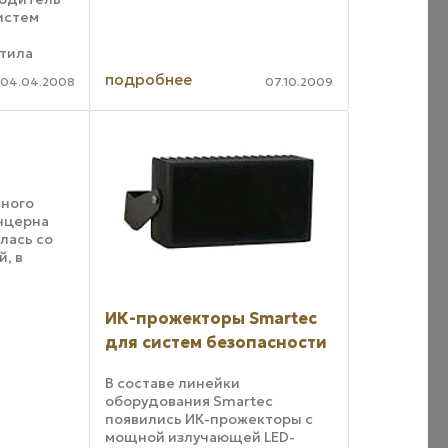
истем
сигнализации. Новинка
детектирует вторжение в
стила
охраняемую зону при скорости
овые
движения объекта от 0,3 до 3
подробнее
04.04.2008
07.10.2009
ASP-105,
м/с ...
чены для
емы
.
нного
нцерна
лась со
, в
вои
ИК-прожекторы Smartec
тствии с
для систем безопасности
сами
о
ых ...
В составе линейки
оборудования Smartec
появились ИК-прожекторы с
мощной излучающей LED-