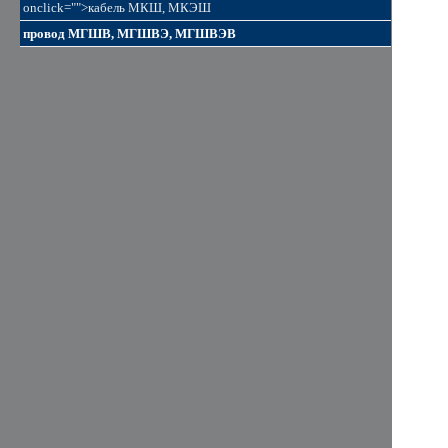
onclick="">кабель МКШ, МКЭШ
провод МГШВ, МГШВЭ, МГШВЭВ