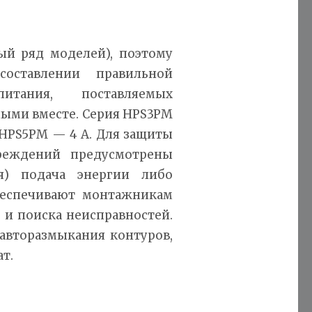
ый ряд моделей), поэтому
оставлении правильной
итания, поставляемых
ыми вместе. Серия HPS3PM
 HPS5PM — 4 А. Для защиты
реждений предусмотрены
я) подача энергии либо
беспечивают монтажникам
 и поиска неисправностей.
авторазмыкания контуров,
т.