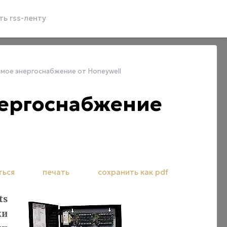
ь rss-ленту
мое энергоснабжение от Honeywell
ергоснабжение
ться
печать
сохранить как pdf
ts
ки