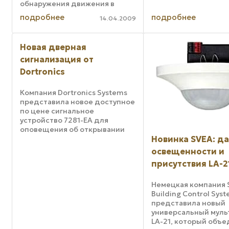
обнаружения движения в
помещении. Они отличаются
подробнее
подробнее
14.04.2009
высокой чувствительностью,
минимальным числом ложных
срабатываний и большой
Новая дверная
дальностью действия. ...
сигнализация от
Dortronics
Компания Dortronics Systems
представила новое доступное
по цене сигнальное
устройство 7281-ЕА для
оповещения об открывании
дверей. Это новое
Новинка SVEA: д
многоцелевое устройство
освещенности и
активирует местную
присутствия LA-2
сигнализацию со встроенным
зондом и подает сигнал к
удаленной ...
Немецкая компания 
Building Control Sys
представила новый
универсальный муль
LA-21, который объе