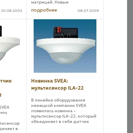
матрицей. Новые
инфракрасные прожекторы
подробнее
20.08.2003
08.07.2009
серии STI-11xxS Smartec
предназначены для работы
совместно с черно-белыми
камерами или моделями типа
«день/ночь» при ...
атчик
Новинка SVEA:
мультисенсор ILA-22
1
В линейке оборудования
немецкой компании SVEA
SVEA
появилась новинка –
tems
мультисенсор ILA-22, который
объединяет в себе датчик
тисенсор
присутствия, датчик
диняет в
освещенности и