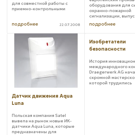
для совместной работы с
оборудования для с
приемно-контрольными
охранно-пожарной
приборами систем ОПС и
сигнализации, выпу
другим охранным
наружные светозвук
подробнее
подробнее
оборудованием этой марки.
22.07.2008
оповещатели серии 
Программируемая GSM-
которые предназна
сигнализация на базе нового
работы в составе
модуля имитирует ...
Изобретатели
беспроводной сист
сигнализации ABAX ..
безопасности
История инновацио
международного ко
Draegerwerk AG нача
скромной мастерской
которой трудились
изобретатели. Эти
специалисты вели с
Датчик движения Aqua
разработки в соотве
Luna
конкретными запро
клиентов. Теперь эт
разработчик системн
Польская компания Satel
вывела на рынок новые ИК-
датчики Aqua Luna, которые
предназначены для