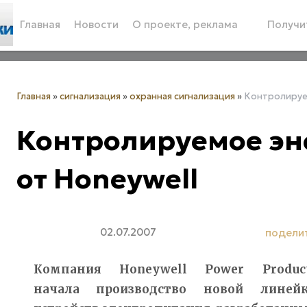
Главная
Новости
О проекте, реклама
Получит
Главная
»
сигнализация
»
охранная сигнализация
»
Контролируе
Контролируемое эн
от Honeywell
02.07.2007
подели
Компания Honeywell Power Produc
начала производство новой линей