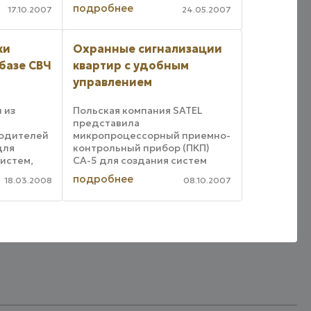
нности и
подробнее
инфракрасный 10-канальный
17.10.2007
24.05.2007
приемник. Он предназначен
ена
для управления по LonWorks
ks. LA-21
сети освещением ...
ки
Охранные сигнализации
ль ...
базе СВЧ
квартир с удобным
управлением
 из
Польская компания SATEL
представила
водителей
микропроцессорный приемно-
для
контрольный прибор (ПКП)
истем,
СА-5 для создания систем
охранно-пожарной
подробнее
18.03.2008
08.10.2007
атчики
сигнализации квартир,
ilver.
коттеджей, небольших
а
магазинов и др. Для передачи
я
тревожных сообщений СА-5
па ...
использует обычную ...