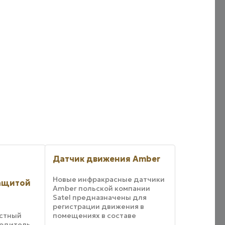
Датчик движения Amber
Новые инфракрасные датчики
защитой
Amber польской компании
Satel предназначены для
регистрации движения в
естный
помещениях в составе
водитель
системы охранной