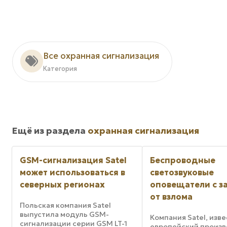
Все охранная сигнализация
Категория
Ещё из раздела
охранная сигнализация
GSM-сигнализация Satel
Беспроводные
может использоваться в
светозвуковые
северных регионах
оповещатели с 
от взлома
Польская компания Satel
выпустила модуль GSM-
Компания Satel, изв
сигнализации серии GSM LT-1
европейский произ