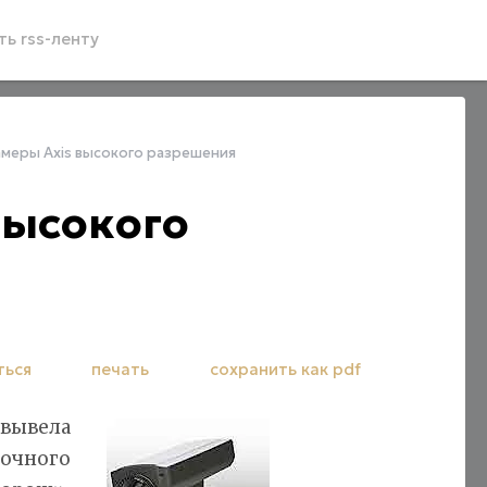
ь rss-ленту
меры Axis высокого разрешения
высокого
ться
печать
сохранить как pdf
 вывела
очного