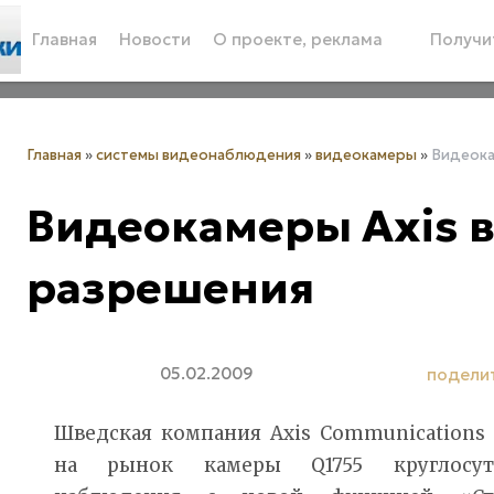
Главная
Новости
О проекте, реклама
Получит
Главная
»
системы видеонаблюдения
»
видеокамеры
»
Видеока
Видеокамеры Axis 
разрешения
05.02.2009
подели
Шведская компания Axis Communications
на рынок камеры Q1755 круглосут