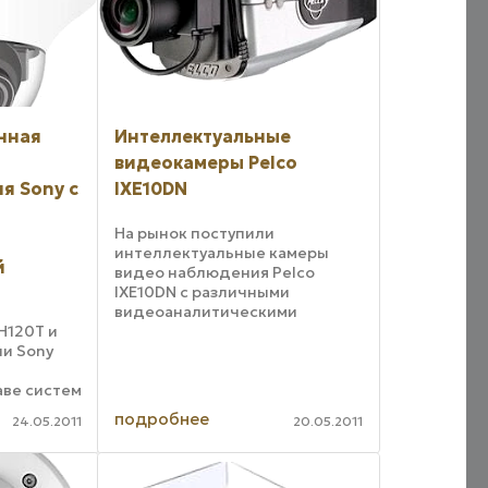
нная
Интеллектуальные
видеокамеры Pelco
я Sony с
IXE10DN
На рынок поступили
интеллектуальные камеры
й
видео наблюдения Pelco
IXE10DN с различными
видеоаналитическими
H120T и
приложениями. Модельный
и Sony
ряд оборудования для
видеонаблюдения марки
аве систем
Pelco от Schneider Electric
блюдения
пополнили 1, 3 Mpx IP-камеры
подробнее
24.05.2011
20.05.2011
«день-ночь» ...
лизма,
асс
0. Обе