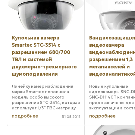
Купольная камера
Вандалозащище
Smartec STС-3514 с
видеокамера
разрешением 680/700
видеонаблюдени
ТВЛ и системой
разрешением 1,3
двухмерно-трехмерного
мегапикселей и
шумоподавления
видеоаналитико
Линейку камер наблюдения
Новые купольные
марки Smartec пополнила
видеокамеры SNC-D
модель особо высокого
SNC-DH140T компани
разрешения STC-3514, которая
предназначены для
использует 1/3” ПЗС-матрицу
эксплуатации в сост
Double-Speed 960H и
охранного видеона
подробнее
подробнее
31.05.2011
процессор Effio нового
объектов с высокой
поколения компании Sony. Для
вероятностью ванда
работы в сложных условиях
поскольку имеют кл
освещенности новая ...
ударопрочности IK1