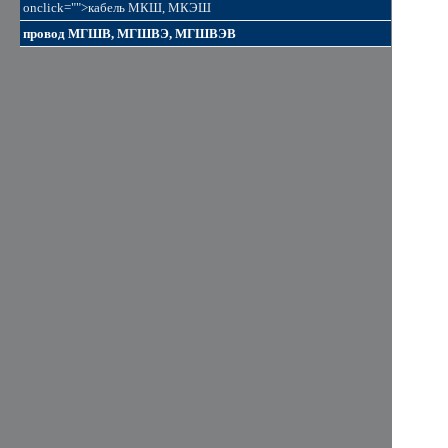
onclick="">кабель МКШ, МКЭШ
провод МГШВ, МГШВЭ, МГШВЭВ