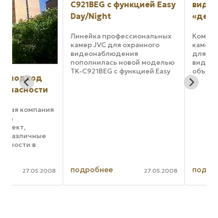
C921BEG с функцией Easy
видеонаблюден
Day/Night
«день-ночь»
Линейка профессиональных
Компания Pelco ано
камер JVC для охранного
камеру C10DN-6X Day
видеонаблюдения
для круглосуточног
пополнилась новой моделью
видеонаблюдения 
TK-C921BEG с функцией Easy
объектах с динамич
Day/Night и режимом Super
изменяющимися усл
LoLux. Благодаря
освещенности. Эта 
и
использованию 1/3-дюймовой
видеонаблюдения
ПЗС-матрицы и 10-битного
использует 1/3" ПЗС
ия
цифрового процессора DSP,
Sony с чувствительн
новая ...
лк в цветном ...
,
подробнее
подробнее
008
27.05.2008
.
…