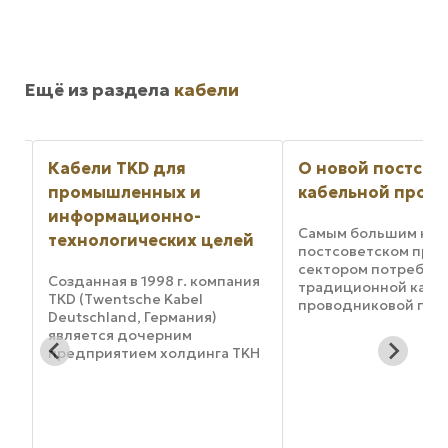
Ещё из раздела
кабели
Кабели TKD для
О новой постсов
промышленных и
кабельной прод
информационно-
Самым большим на
технологических целей
постсоветском прос
сектором потребле
Созданная в 1998 г. компания
традиционной кабе
ТКD (Twentsсhe Kabel
проводниковой про
Deutschland, Германия)
является силовой с
является дочерним
низкого напряжения
предприятием холдинга TKH
преобладанием
ь-
(Twentsсhe Kabel Holding,
установочных прово
Голландия). В настоящее
этом секторе значи
время данный холдинг,
место занимает пот
основанный около 75 лет
...
назад, является одним из