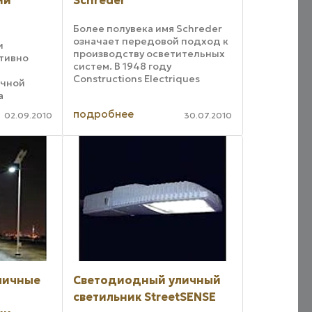
ии
Schreder
Более полувека имя Schreder
означает передовой подход к
и
производству осветительных
тивно
систем. В 1948 году
Constructions Electriques
ечной
Schreder, предприятие,
а
созданное в 1927 году, стало
ineering.
подробнее
первым производителем
02.09.2010
30.07.2010
лучил
осветительных приборов,
фонарем.
использующим для ...
уличный
еский
личные
Светодиодный уличный
светильник StreetSENSE