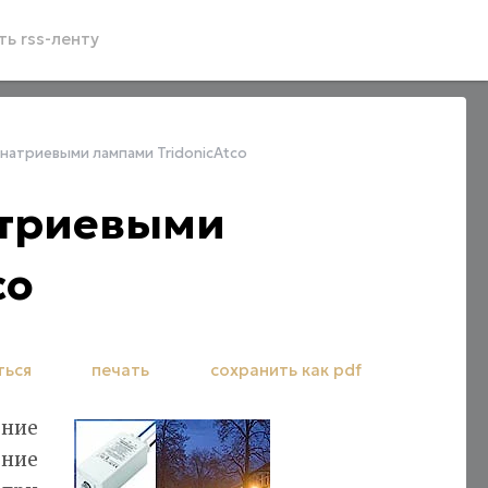
ь rss-ленту
натриевыми лампами TridonicAtco
атриевыми
co
ться
печать
сохранить как pdf
ние
ение