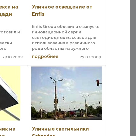
екса на
Уличное освещение от
щади
Enfis
а
Enfis Group объявила о запуске
отовил и
инновационной серии
светодиодных массивов для
ветки
использования в различного
ого
рода областях наружного
лекса на
применения. Эти массивы уже
подробнее
29.10.2009
29.07.2009
и в
доступны повсеместно в
очетает
Америке. За последние
 функции
несколько лет расширилось
использование ...
ник на
Уличные светильники