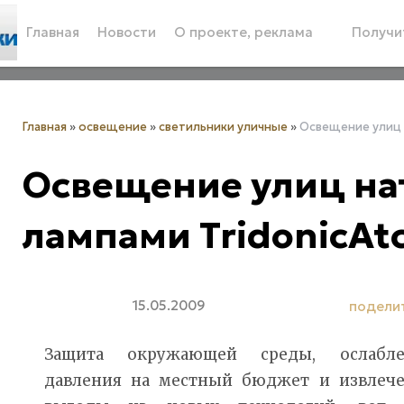
Главная
Новости
О проекте, реклама
Получит
Главная
»
освещение
»
светильники уличные
»
Освещение улиц 
Освещение улиц н
лампами TridonicAt
15.05.2009
подели
Защита окружающей среды, ослабле
давления на местный бюджет и извлеч