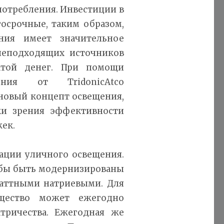
отребления. Инвестиции в
осрочные, таким образом,
ния имеет значительное
неподходящих источников
атой денег. При помощи
ения от TridonicAtco
новый концепт освещения,
ки зрения эффективности
ек.
зации уличного освещения.
и бы быть модернизированы
ваттными натриевыми. Для
бщество может ежегодно
тричества. Ежегодная же