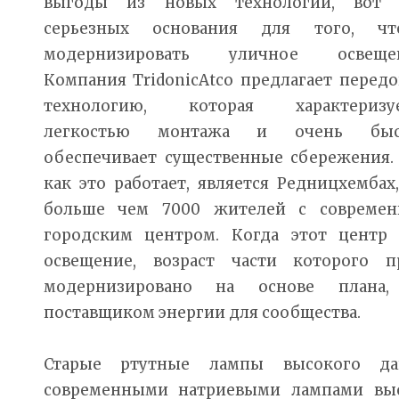
выгоды из новых технологий, вот 
серьезных основания для того, чт
модернизировать уличное освещен
Компания TridonicAtco предлагает перед
технологию, которая характеризуе
легкостью монтажа и очень быс
обеспечивает существенные сбережения.
как это работает, является Редницхемба
больше чем 7000 жителей с совреме
городским центром. Когда этот центр 
освещение, возраст части которого 
модернизировано на основе плана, 
поставщиком энергии для сообщества.
Старые ртутные лампы высокого да
современными натриевыми лампами выс