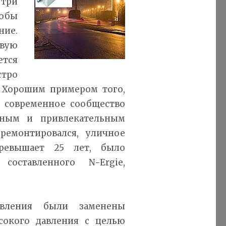
три
обы
ие.
овую
тся
тро
 Хорошим примером того,
х, современное сообщество
нным и привлекательным
ремонтировался, уличное
превышает 25 лет, было
составленного N-Ergie,
вления были заменены
окого давления с целью