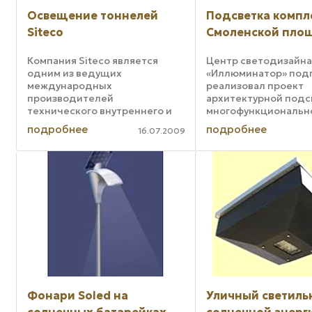
Освещение тоннелей
Подсветка компл
Siteco
Смоленской пло
Компания Siteco является
Центр светодизайн
одним из ведущих
«Иллюминатор» подг
международных
реализовал проект
производителей
архитектурной подс
технического внутреннего и
многофункциональн
наружного освещения, а также
общественного комп
подробнее
подробнее
16.07.2009
специфических световых
Смоленской площад
решений. В числе целого ряда
Москве. Комплекс с
направлений деятельности
офисные и торговые
компании, начинавшей как
и имеет сложную
светотехническое ...
архитектурную ...
Фонари Soled на
Уличный светиль