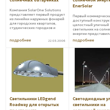
солнечных батарейках
солнечной энерг
EnerSolar
Компания SolarOne Solutions
представляет первый продукт
Первый коммерческ
из линейки наружных фонарей
доступный конструк
для городских кварталов,
целостный уличный
студенческих городков и
светильник на солн
парков. Новые фонари Soled
энергии представил
питаются от панели
компания Enertia Eng
подробнее
подробнее
солнечных элементов, а свет
22.03.2006
Этот светильник по
вырабатывается матрицей
название EnerSolar 
белых светодиодов. ...
Что отличает этот 
солнечноэнергетич
светильник от ...
Светильники LEDgend
Светодиодные у
Roadway для открытых
светильники на