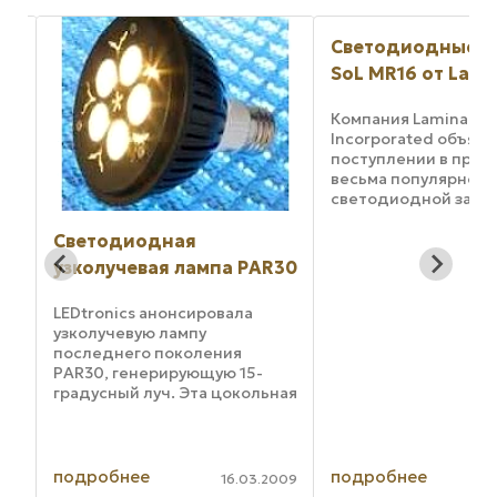
Светодиодные л
SoL MR16 от Lami
Компания Lamina Lig
Incorporated объяви
поступлении в прод
весьма популярной
светодиодной заме
лампы SoL MR16 GU5.
изготавливаемой в
Светодиодная
привлекательной я
узколучевая лампа PAR30
монохромной палит
(чистые красный, з
LEDtronics анонсировала
синий и янтарный ...
узколучевую лампу
последнего поколения
PAR30, генерирующую 15-
ых
градусный луч. Эта цокольная
ет
лампа общего назначения
состоит из пяти трехваттных
¼,
мощных светодиодов и
ля
разработана в качестве
подробнее
подробнее
007
16.03.2009
замены спиральной