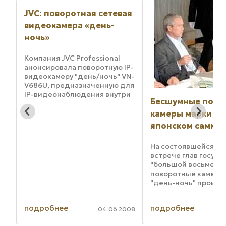
тевая
-
nal
ую IP-
ь" VN-
ую для
нутри
Бесшумные поворотные
Высокочувств
по
камеры марки JVC на
поворотная
в
японском саммите
видеокамера 
PEG с
.
На состоявшейся в Японии
В широком ассо
встрече глав государств
оборудования A
"большой восьмерки"
Commninication
поворотные камеры ТК-С686Е
новая высокоск
"день-ночь" производства
поворотная вид
JVC Professional оказались в
"день/ночь" AXIS
центре внимания участников.
отличие от пр
подробнее
подробнее
Эти камеры работали в
моделей она исп
06.2008
18.08.2008
центре каждого зала, где
кратный трансфо