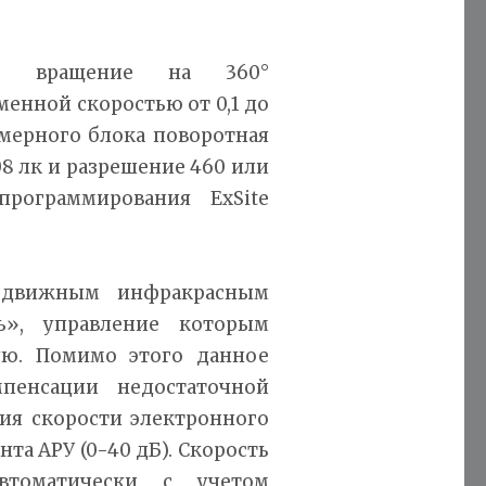
ое вращение на 360°
менной скоростью от 0,1 до
амерного блока поворотная
08 лк и разрешение 460 или
ограммирования ExSite
подвижным инфракрасным
ь», управление которым
ую. Помимо этого данное
мпенсации недостаточной
ния скорости электронного
та АРУ (0-40 дБ). Скорость
автоматически с учетом