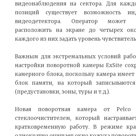
видеонаблюдения на сектора. Для кажд
позиций существует возможность ин
видеодетектора. Оператор может 
расположить на экране до четырех ок
каждого из них задать уровень чувствител
Важным для экстремальных условий работ
настройки поворотной камеры ExSite сох
камерного блока, поскольку камера имее
блок памяти, на который записываютс
(предустановки, зоны, туры и т.д.).
Новая поворотная камера от Pelco 
стеклоочистителем, который настраива
кратковременную работу. В режиме кр
однократно очищает окно кожуха поворот