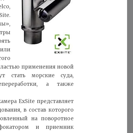
co,
ite.
мы»,
тры
ять
 или
того
бластью применения новой
ут стать морские суда,
переработки, а также
амера ExSite представляет
вания, в состав которого
новленный на поворотное
сфокатором и приемник