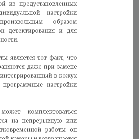
ой из предустановленных
дивидуальной настройки
произвольным образом
он детектирования и для
ьности.
ы является тот факт, что
раняются даже при замене
т интегрированный в кожух
я программные настройки
может комплектоваться
ется на непрерывную или
атковременной работы он
ной камеры и возвращается