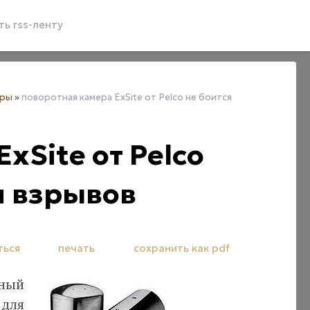
ь rss-ленту
еры
»
поворотная камера ExSite от Pelco не боится
xSite от Pelco
и взрывов
ться
печать
сохранить как pdf
ный
 для