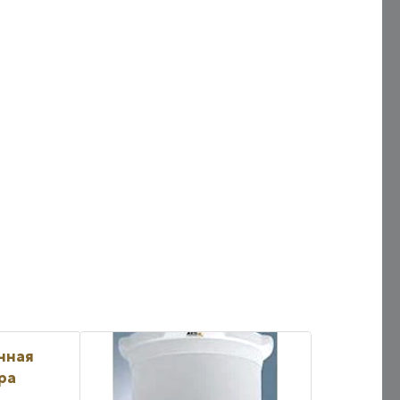
нная
ра