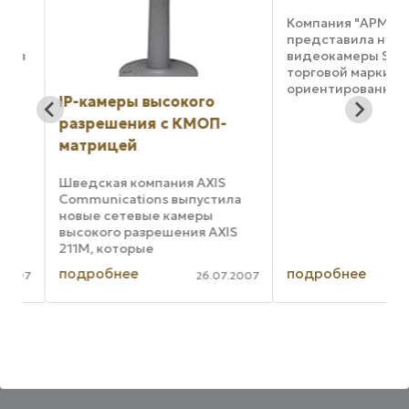
,
Компания "АРМО-Си
представила новые
ов
видеокамеры STC-I
торговой марки Smar
ориентированные д
IP-камеры высокого
работы в составе в
ь-
систем IP-видеона
разрешения с КМОП-
й
и осуществляющие 
матрицей
цифрового видео и
синхронного аудиос
Шведская компания AXIS
.
...
Communications выпустила
новые сетевые камеры
высокого разрешения AXIS
211M, которые
ориентированы на работу в
подробнее
подробнее
007
26.07.2007
составе систем ip-
видеонаблюдения с высокой
детализацией изображения.
AXIS 211M оснащена 1/3
мегапиксельной ...