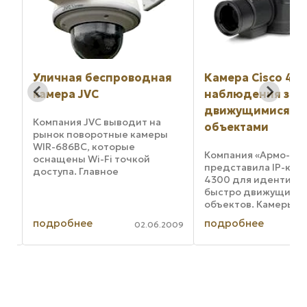
-E
Уличная беспроводная
Камера Cisco 43
камера JVC
наблюдения за 
движущимися
Компания JVC выводит на
объектами
рынок поворотные камеры
WIR-686BC, которые
ых
Компания «Армо-Си
оснащены Wi-Fi точкой
представила IP-кам
доступа. Главное
4300 для идентифи
преимущество новой
быстро движущихся
купольной камеры JVC WIR-
объектов. Камеры C
686BC, по сравнению с
«день/ночь» оснаще
аналогами, это наличие
подробнее
подробнее
009
02.06.2009
..
дюймовой КМОП-ма
встроенной точки доступа и
формируют изображ
приемо-передающего ...
разрешением до 19
пикселей при 30 к/с. 