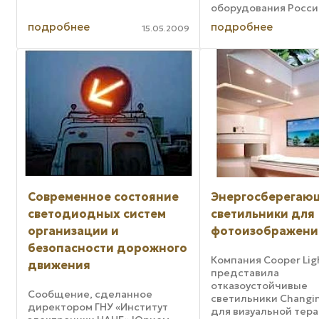
которая чрезвычайно
оборудования Росси
портативна и легка в сборке.
СНГ и Западной Евро
подробнее
подробнее
Новый светокомплект
15.05.2009
г. За годы работы к
используется с генератором
прошла несколько э
TS35T от Baldor, а для монтажа
развития и по праву
системы ...
одну из лидирующи
на рынке. ...
Современное состояние
Энергосберегаю
светодиодных систем
светильники для
организации и
фотоизображени
безопасности дорожного
Компания Cooper Lig
движения
представила
отказоустойчивые
Сообщение, сделанное
светильники Changin
директором ГНУ «Институт
для визуальной тера