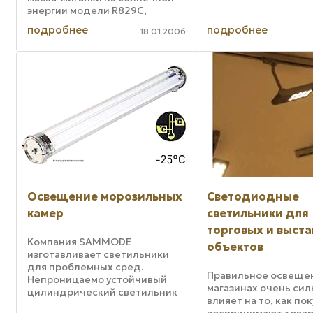
энергии модели R829C,
предназначенного для
подробнее
подробнее
18.01.2006
использования на
пришкольной территории.
Модель R829C компактна и
малоэнергоемка. Новый маяк-
мигалка ...
Освещение морозильных
Светодиодные
камер
светильники для
торговых и выст
Компания SAMMODE
объектов
изготавливает светильники
для проблемных сред.
Правильное освеще
Непроницаемо устойчивый
магазинах очень сил
цилиндрический светильник
влияет на то, как по
PAULI 2 GF разработан ею
воспринимают товар