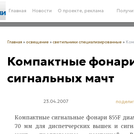
Главная
Новости
О проекте, реклама
Получит
Главная
»
освещение
»
светильники специализированные
»
Ком
Компактные фонари
сигнальных мачт
23.04.2007
подели
Компактные сигнальные фонари 855F ди
70 мм для диспетчерских вышек и сигн