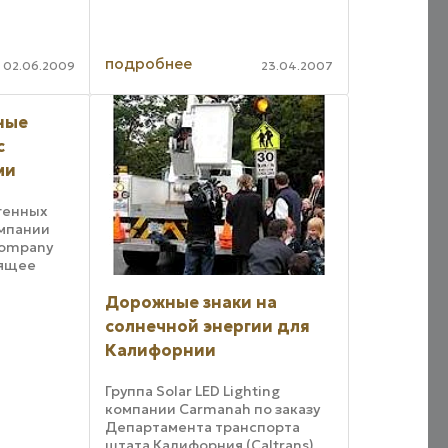
бой
светодиодной или
флуоресцентной лампой и
сделанные
универсальная нашлемная
фом
скоба. Система UHLS подходит
подробнее
02.06.2009
23.04.2007
й и
ко всем моделям
и
промышленных и ...
о ...
ные
с
ми
генных
мпании
Company
оящее
и,
Дорожные знаки на
еми
солнечной энергии для
Калифорнии
ие
Группа Solar LED Lighting
компании Carmanah по заказу
Департамента транспорта
штата Калифорния (Caltrans)