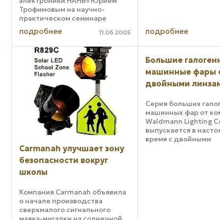
электроники НАНБ» Юрием
представляющие со
Трофимовым на научно-
подсвеченные
практическом семинаре
фотоизображения, 
«Светодиодные технологии в
известным фотогра
подробнее
подробнее
11.06.2005
системах организации и
природных пейзаже
безопасности дорожного
обладателем преми
движения», состоявшемся 9
Smithsonian Award Дж
Большие галоген
июня 2005 г. Обеспечение
безопасности ...
машинные фары 
двойными линза
Серия больших гало
машинных фар от ко
Waldmann Lighting 
выпускается в наст
время с двойными
стеклянными линзам
Carmanah улучшает зону
совместимыми со вс
безопасности вокруг
соответствующими
школы
источниками света.
Внутренние и внешн
стеклянные линзы,
Компания Carmanah объявила
имеющиеся в ...
о начале производства
сверхмалого сигнального
маяка-мигалки на солнечной