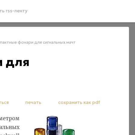
ь rss-ленту
пактные фонари для сигнальных мачт
 для
ться
печать
сохранить как pdf
аметром
альных