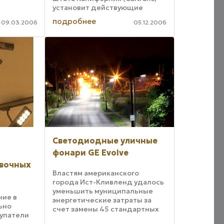
установит действующие
круглосуточно дорожные
подробнее
09.03.2006
05.12.2006
знаки R247C на солнечных
элементах питания. Установка
этих устройств со
светодиодными ...
Светодиодные уличные
фонари GE Evolve
авочных
Властям американского
города Ист-Кливленд удалось
уменьшить муниципальные
ние в
энергетические затраты за
ьно
счет замены 45 стандартных
купатели
городских уличных фонарей
,