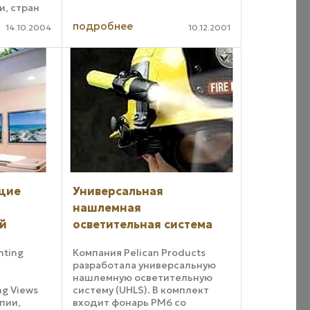
и, стран
пы с 1997
подробнее
14.10.2004
10.12.2001
омпания
тапов
 занимает
х позиций
щие
Универсальная
нашлемная
й
осветительная система
hting
Компания Pelican Products
разработала универсальную
нашлемную осветительную
g Views
систему (UHLS). В комплект
пии,
входит фонарь РМ6 со