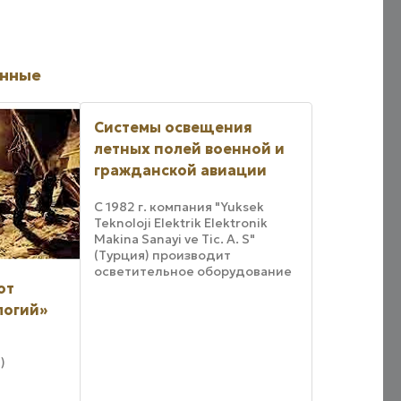
анные
Системы освещения
летных полей военной и
гражданской авиации
С 1982 г. компания "Yuksek
Teknoloji Elektrik Elektronik
Makina Sanayi ve Tic. A. S"
(Турция) производит
осветительное оборудование
для оснащения летных полей
от
военных и гражданских
логий»
аэродромов. Система
качества, внедренная в YTE,
е
сертифицирована в ...
)