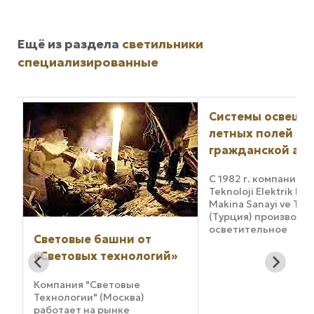
Ещё из раздела
светильники
специализированные
Системы освеще
летных полей во
гражданской ав
С 1982 г. компания "
Teknoloji Elektrik Ele
Makina Sanayi ve Tic. 
(Турция) производи
осветительное
Световые башни от
оборудование для
оснащения летных 
«Световых технологий»
военных и гражданс
аэродромов. Систем
Компания "Световые
качества, внедренна
Технологии" (Москва)
сертифицирована в .
ую
работает на рынке