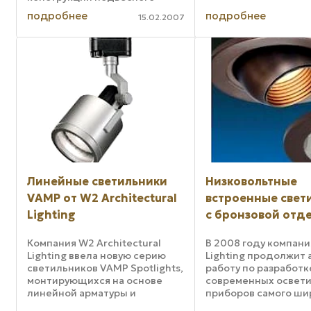
потолка и светит сквозь
подробнее
подробнее
15.02.2007
отверстия в фальшпотолке.
Совсем недавно компания
Gotham Downlighting (США)
ввела новый даунлайт на
основе ...
Линейные светильники
Низковольтные
VAMP от W2 Architectural
встроенные свет
Lighting
с бронзовой отд
Компания W2 Architectural
В 2008 году компани
Lighting ввела новую серию
Lighting продолжит
светильников VAMP Spotlights,
работу по разработк
монтирующихся на основе
современных освет
линейной арматуры и
приборов самого ши
разработанных для рынка
назначения. В наст