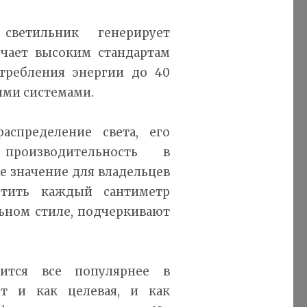
ветильник генерирует
чает высоким стандартам
требления энергии до 40
ыми системами.
аспределение света, его
роизводительность в
 значение для владельцев
етить каждый сантиметр
ьном стиле, подчеркивают
вится все популярнее в
ет и как целевая, и как