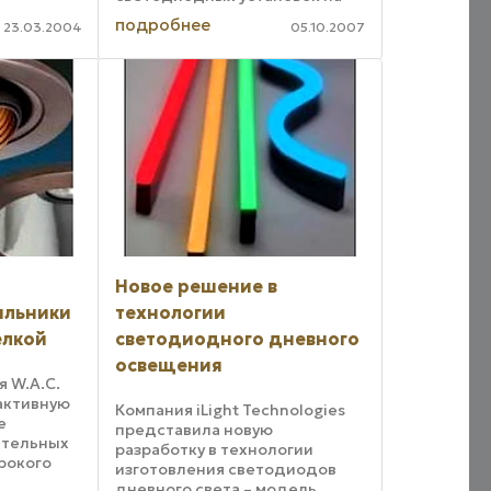
сумму почти 1 млн евро в
подробнее
23.03.2004
05.10.2007
торговой галерее
Stadioncenter в Вене.
Устройство освещения для
открывающейся новой
галереи магазинов ...
Новое решение в
ильники
технологии
елкой
светодиодного дневного
освещения
я W.A.C.
 активную
Компания iLight Technologies
е
представила новую
ительных
разработку в технологии
рокого
изготовления светодиодов
оящее
дневного света – модель