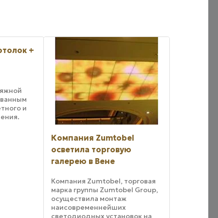
отолок +
тяжной
ованным
тного и
ения.
олку,
power,
Компания Zumtobel
йнеры
осветила торговую
ка как
галерею в Вене
Компания Zumtobel, торговая
марка группы Zumtobel Group,
осуществила монтаж
наисовременнейших
светодиодных установок на