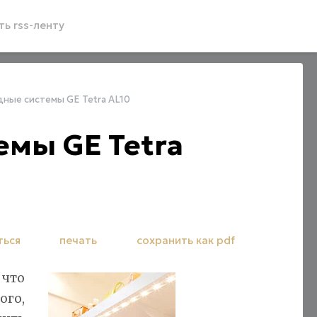
ь rss-ленту
ные системы GE Tetra AL10
мы GE Tetra
ться
печать
сохранить как pdf
что
ого,