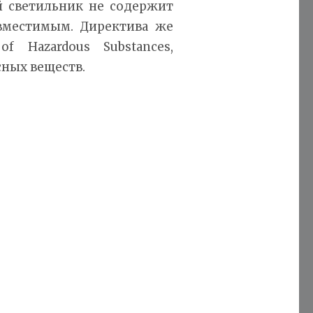
й светильник не содержит
овместимым. Директива же
f Hazardous Substances,
сных веществ.