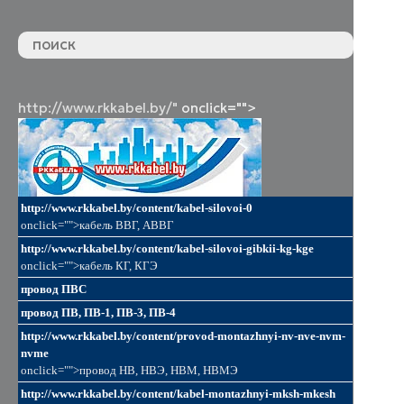
http://www.rkkabel.by/"
onclick="">
http://www.rkkabel.by/content/kabel-silovoi-0
onclick="">кабель ВВГ, АВВГ
http://www.rkkabel.by/content/kabel-silovoi-gibkii-kg-kge
onclick="">кабель КГ, КГЭ
провод ПВС
провод ПВ, ПВ-1, ПВ-3, ПВ-4
http://www.rkkabel.by/content/provod-montazhnyi-nv-nve-nvm-
nvme
onclick="">провод НВ, НВЭ, НВМ, НВМЭ
http://www.rkkabel.by/content/kabel-montazhnyi-mksh-mkesh