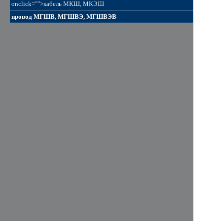
onclick="">кабель МКШ, МКЭШ
провод МГШВ, МГШВЭ, МГШВЭВ