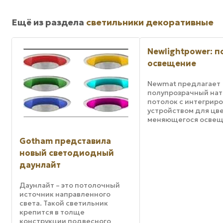
Ещё из раздела
светильники декоративные
Newlightpower: п
освещение
Newmat предлагает
полупрозрачный на
потолок с интегрир
устройством для цве
меняющегося освещ
Благодаря этому пот
названному Newlight
Gotham представила
архитекторы и диза
новый светодиодный
смогут использовать
пространство потол
даунлайт
средство ...
Даунлайт – это потолочный
источник направленного
света. Такой светильник
крепится в толще
конструкции подвесного