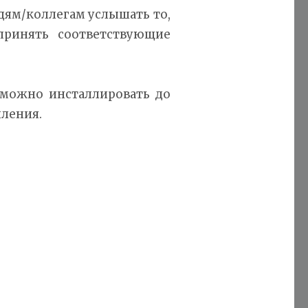
дям/коллегам услышать то,
принять соответствующие
 можно инсталлировать до
пления.