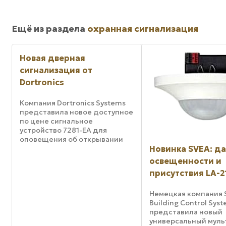
Ещё из раздела
охранная сигнализация
Новая дверная
сигнализация от
Dortronics
Компания Dortronics Systems
представила новое доступное
по цене сигнальное
устройство 7281-ЕА для
оповещения об открывании
дверей. Это новое
Новинка SVEA: д
многоцелевое устройство
освещенности и
активирует местную
присутствия LA-2
сигнализацию со встроенным
зондом и подает сигнал к
удаленной ...
Немецкая компания 
Building Control Sys
представила новый
универсальный муль