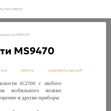
ь rss-ленту
опасности MS9470
сти MS9470
ться
печать
сохранить как pdf
асности SC2700 с любого
ли мобильного можно
вещение и другие приборы.