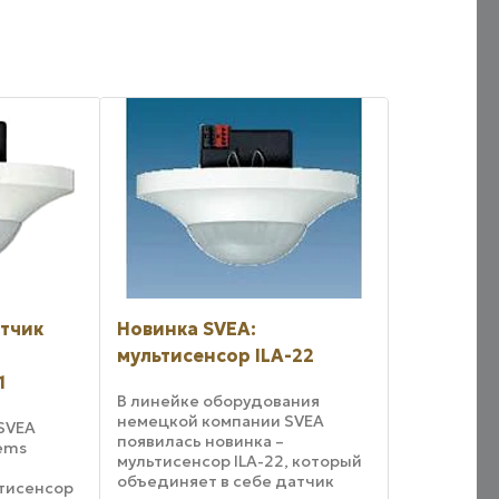
атчик
Новинка SVEA:
мультисенсор ILA-22
1
В линейке оборудования
немецкой компании SVEA
SVEA
появилась новинка –
tems
мультисенсор ILA-22, который
объединяет в себе датчик
тисенсор