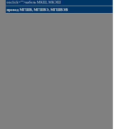
onclick="">кабель МКШ, МКЭШ
провод МГШВ, МГШВЭ, МГШВЭВ