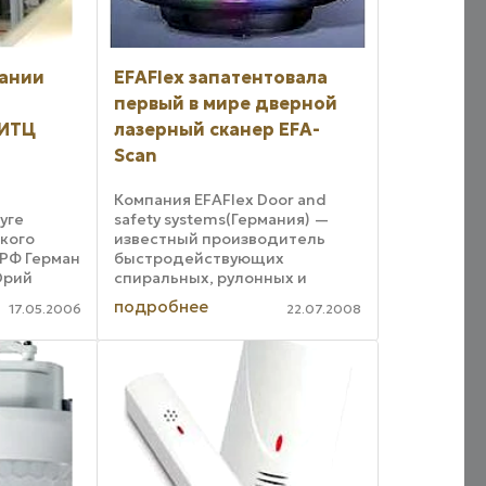
пании
EFAFlex запатентовала
первый в мире дверной
 ИТЦ
лазерный сканер EFA-
Scan
Компания EFAFlex Door and
уге
safety systems(Германия) —
кого
известный производитель
 РФ Герман
быстродействующих
Юрий
спиральных, рулонных и
ещание по
складывающихся дверей и
подробнее
17.05.2006
22.07.2008
ворот, которые используются
 (ОЭЗ)
как в интерьерах, так и для
кого типа
перекрывания входных
щание
проемов производственных, ...