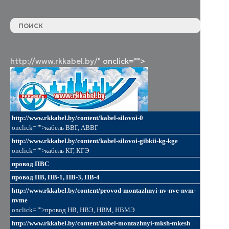
http://www.rkkabel.by/"
onclick="">
http://www.rkkabel.by/content/kabel-silovoi-0
onclick="">кабель ВВГ, АВВГ
http://www.rkkabel.by/content/kabel-silovoi-gibkii-kg-kge
onclick="">кабель КГ, КГЭ
провод ПВС
провод ПВ, ПВ-1, ПВ-3, ПВ-4
http://www.rkkabel.by/content/provod-montazhnyi-nv-nve-nvm-
nvme
onclick="">провод НВ, НВЭ, НВМ, НВМЭ
http://www.rkkabel.by/content/kabel-montazhnyi-mksh-mkesh