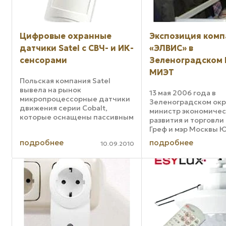
Цифровые охранные
Экспозиция ком
датчики Satel с СВЧ- и ИК-
«ЭЛВИС» в
сенсорами
Зеленоградском
МИЭТ
Польская компания Satel
вывела на рынок
13 мая 2006 года в
микропроцессорные датчики
Зеленоградском окр
движения серии Cobalt,
министр экономичес
которые оснащены пассивным
развития и торговли
инфракрасным (ИК) сенсором и
Греф и мэр Москвы 
микроволновым сенсором
Лужков провели сов
подробнее
подробнее
(СВЧ). В состав новой серии
10.09.2010
развитию особой
входят три модели: Cobalt,
экономической зоны
Cobalt Plus и Cobalt Pro. ...
технико-внедренчес
«Зеленоград». Сове
проходило ...