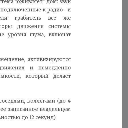
тема “оживляет” дом: звук
з подключенные к радио- и
сли грабитель все же
нсоры движения системы
ие уровня шума, включат
омещение, активизируются
движения и немедленно
мкости, который делает
соседями, коллегами (до 4
нее записанное владельцем
остью до 12 секунд).