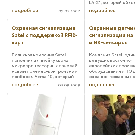
LA-21, который объе
себе датчик освеще
подробнее
подробнее
09.07.2007
датчик движения и
использует для обм
данными сеть LonWor
Охранная сигнализация
Охранные датчи
осуществляет контро
Satel с поддержкой RFID-
сигнализации на 
карт
и ИК-сенсоров
Польская компания Satel
Компания Satel, один
пополнила линейку своих
ведущих восточно-
микропроцессорных панелей
европейских произ
новым приемно-контрольным
оборудования и ПО 
прибором Versa-10, который
охранно-пожарных с
может использоваться для
выпустила новые
подробнее
подробнее
03.09.2009
создания систем охранно-
комбинированные д
пожарной сигнализации
сигнализации серии S
небольших объектов, таких
Новинка реагирует н
как коттеджи, магазины, ...
движение, использу
одновременно два ти