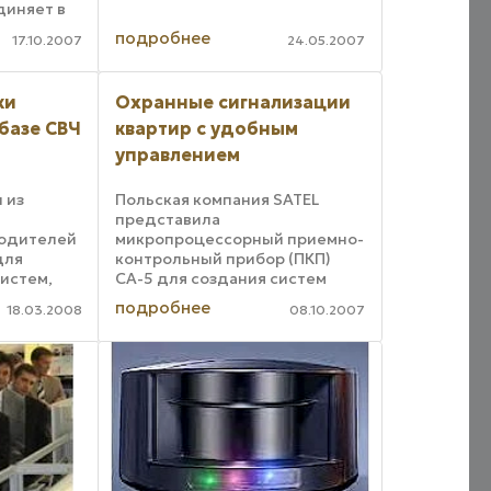
присутствия, датчик
диняет в
освещенности и
нности и
подробнее
инфракрасный 10-канальный
17.10.2007
24.05.2007
приемник. Он предназначен
ена
для управления по LonWorks
ks. LA-21
сети освещением ...
ки
Охранные сигнализации
ль ...
базе СВЧ
квартир с удобным
управлением
 из
Польская компания SATEL
представила
водителей
микропроцессорный приемно-
для
контрольный прибор (ПКП)
истем,
СА-5 для создания систем
охранно-пожарной
подробнее
18.03.2008
08.10.2007
атчики
сигнализации квартир,
ilver.
коттеджей, небольших
а
магазинов и др. Для передачи
я
тревожных сообщений СА-5
па ...
использует обычную ...