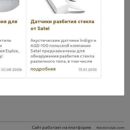
вия для
Датчики разбития стекла
от Satel
итель
Акустические датчики Indigo и
и
AGD-100 польской компании
я Esylux,
Satel предназначены для
у:
обнаружения разбития стекла
различного типа, в том числе
i/24 KNX
обыкновенного,
подробнее
01.06.2008
13.01.2010
EIB/KNX
многослойного или
естно с
закаленного. При этом Indigo
от других
рассчитана на работу в
 функции
проводных системах охранной
...
Сайт работает на платформе
Nestorclub.com