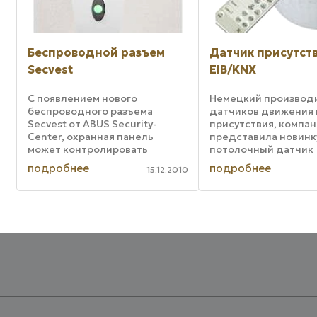
Беспроводной разъем
Датчик присутст
Secvest
EIB/KNX
С появлением нового
Немецкий производ
беспроводного разъема
датчиков движения 
Secvest от ABUS Security-
присутствия, компани
Center, охранная панель
представила новинк
может контролировать
потолочный датчик
бытовые электроприборы.
присутствия PDC 360
подробнее
подробнее
15.12.2010
Лампы и другие устройства
для работы в сетях 
включаются в случае тревоги
(TP-витая пара) совм
или в соответствии с
KNX-оборудованием 
определенным графиком, тем
компаний. Основные
самым ...
...