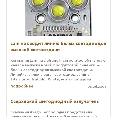
Lamina вводит линию белых светодиодов
высокой светоотдачи
Компания Lamina Lighting Incorporated объявила о
начале выпуска новой продуктовой линейки —
белых светодиодов высокой светоотдачи.
Линейка, включающая светодиод Lamina
TitanTurbo TruColor White, — это продукты
беспрецедентной (до 2000 люменов) ...
подробнее
03.06.2008
Сверхяркий светодиодный излучатель
Компания Avago Technologies представила
низкопрофильный 3-ваттный высокомощный