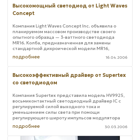
Высокомощный светодиод от Light Waves
Concept
Компания Light Waves Concept Inc. объявила о
планируемом массовом производстве своего
опытного образца — 3-ваттного светодиода
MR16. Колба, предназначенная для замены
стандартной дихроической модели MR16,
характеризуется как первый светоизлучающий ...
подробнее
16.04.2006
Высокоэффективный драйвер от Supertex
со светодиодом
Компания Supertex представила модель HV9925,
восьмиконтактный светодиодный драйвер IC с
регулируемой силой выходного тока и
уменьшением силы света при помощи
регулирующего широту импульсов модулятора
PWM. Модель IC является оптимальной для
подробнее
30.03.2006
работы с ...