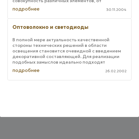
совокупность различных элементов, от
радиоволн длиной от метра и более до
подробнее
30.11.2004
рентгеновских ...
Оптоволокно и светодиоды
В полной мере актуальность качественной
стороны технических решений в области
освещения становится очевидной с введением
декоративной составляющей. Для реализации
подобных замыслов идеально подходят
оптоволоконные осветительные системы.
подробнее
26.02.2002
Данному ...