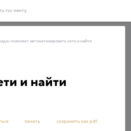
ь rss-ленту
рида» поможет автоматизировать сети и найти
ети и найти
ться
печать
сохранить как pdf