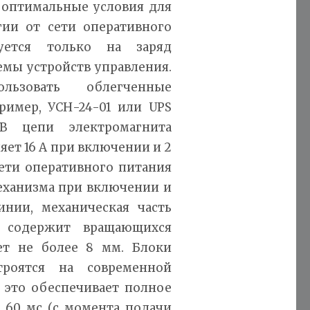
 оптимальные условия для
гии от сети оперативного
уется только на заряд
емы устройств управления.
льзовать облегченные
имер, УСН-24-01 или UPS
 В цепи электромагнита
яет 16 А при включении и 2
ети оперативного питания
еханизма при включении и
нии, механическая часть
е содержит вращающихся
ет не более 8 мм. Блоки
троятся на современной
 это обеспечивает полное
 60 мс (с момента подачи