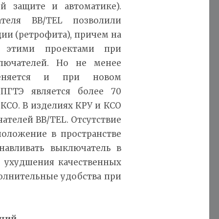
й защите и автоматике).
ателя ВВ/TEL позволили
ии (ретрофита), причем на
с этими проектами при
лючателей. Но не менее
меняется и при новом
 ПГТЭ является более 70
КСО. В изделиях КРУ и КСО
ателей ВВ/TEL. Отсутствие
положение в пространстве
танавливать выключатель в
 ухудшения качественных
полнительные удобства при
ний