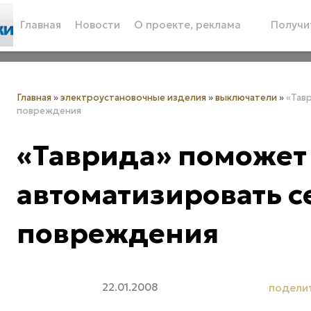
Главная
Новости
О проекте, реклама
Получит
Главная
»
электроустановочные изделия
»
выключатели
»
«Тав
повреждения
«Таврида» поможет
автоматизировать с
повреждения
22.01.2008
подели