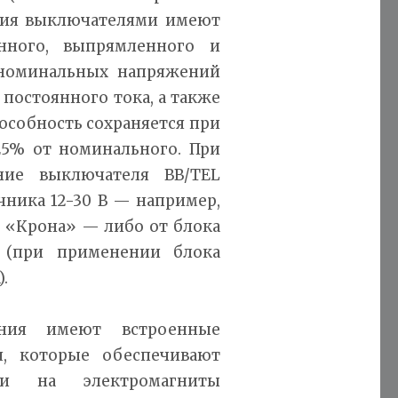
ения выключателями имеют
нного, выпрямленного и
 номинальных напряжений
 В постоянного тока, а также
способность сохраняется при
25% от номинального. При
ние выключателя ВВ/TEL
чника 12-30 В — например,
а «Крона» — либо от блока
2 (при применении блока
.
ения имеют встроенные
, которые обеспечивают
ии на электромагниты