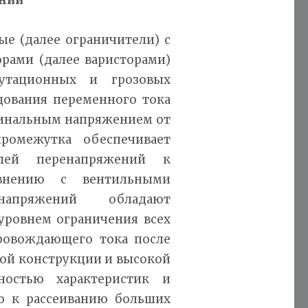
е (далее ограничители) с
ами (далее варисторами)
утационных и грозовых
ования переменного тока
оминальным напряжением от
ромежутка обеспечивает
елей перенапряжений к
внению с вентильными
напряжений обладают
ровнем ограничения всех
ровождающего тока после
той конструкции и высокой
ностью характеристик и
ю к рассеиванию больших