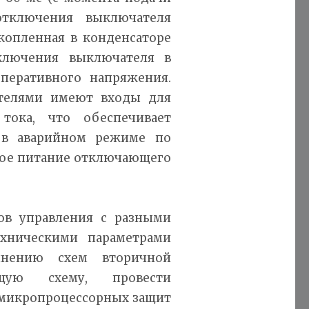
отключения выключателя
акопленная в конденсаторе
ключения выключателя в
оперативного напряжения.
ателями имеют входы для
тока, что обеспечивает
 в аварийном режиме по
ное питание отключающего
ов управления с разными
хническими параметрами
лнению схем вторичной
ющую схему, провести
 микропроцессорных защит