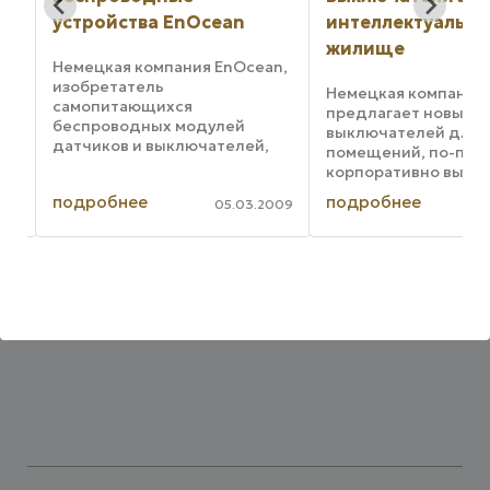
их
устройства EnOcean
интеллектуальн
жилище
я
Немецкая компания EnOcean,
изобретатель
Немецкая компания 
самопитающихся
предлагает новые 
беспроводных модулей
выключателей для 
датчиков и выключателей,
помещений, по-пре
производит радиомодули и
корпоративно выд
энергохарвестеры, которые
в стиле, сочетающе
подробнее
подробнее
обеспечивают развитие BAS
007
05.03.2009
дизайн и концепци
(building automation systems)
intelligent house. Д
— систем автоматизации
инсталляционная т
зданий. Это ...
последнего поколени