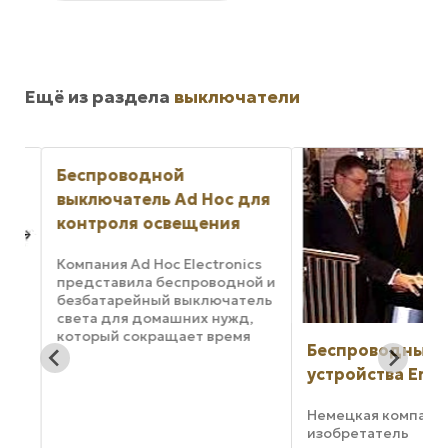
Ещё из раздела
выключатели
Беспроводной
выключатель Ad Hoc для
контроля освещения
Компания Ad Hoc Electronics
представила беспроводной и
безбатарейный выключатель
света для домашних нужд,
который сокращает время
Беспроводные
установки и полностью
игнорирует наличие пологих
устройства EnOc
выступов, имеющихся в
любой стене. Беспроводная
Немецкая компания 
система светового ...
изобретатель