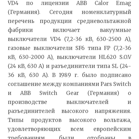
VD4 по лицензии ABB Calor Emag
(Германия). Сегодня номенклатурный
перечень продукции средневольтажной
фабрики включает вакуумные
выключатели VD4 (7,2-36 кВ, 630-2500 A),
газовые выключатели SF6 типа FP (7,2-36
кВ, 630-2000 A), выключатели HL620 S.O.V
(24 кВ, 630 A) и разъединители типа SL (24-
36 кВ, 630 A). В 1989 г. было подписано
соглашение между компаниями Pars Switch
и ABB Switch Gear (Германия) о
производстве выключателей и
разъединителей высокого напряжения.
Типы продуктов высокого вольтажа,
удовлетворяющих всем европейским
требованиям, были отобраны в