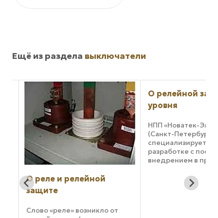
Ещё из раздела
выключатели
О релейной защи
уровня
НПП «Новатек-Элект
(Санкт-Петербург)
е
специализируется н
разработке с посл
внедрением в прои
приборов программ
силовой электроник
О реле и релейной
ний
называемых
защите
интеллектуальных
..
электронных систе
Слово «реле» возникло от
и специального при