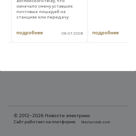
английского relay, что
Такая ...
означало смену уставших
почтовых лошадей на
станциях или передачу
эстафеты (relay) уставшим
спортсменом следующему.
подробнее
подробнее
Реле? — это электрический
007
08.07.2008
аппарат, предназначенный
для коммутации
электрическиx цепей ...
©
2012−2026 Новости электрики
Сайт работает на платформе
Nestorclub.com