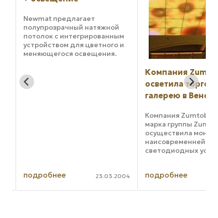
Newmat предлагает
полупрозрачный натяжной
потолок с интегрированным
устройством для цветного и
меняющегося освещения.
Благодаря этому потолку,
названному Newlightpower,
Компания Zumto
архитекторы и дизайнеры
осветила торгов
смогут использовать
галерею в Вене
пространство потолка как
средство ...
Компания Zumtobel,
марка группы Zumtob
осуществила монта
наисовременнейши
светодиодных устан
сумму почти 1 млн ев
.
торговой галерее
подробнее
подробнее
Stadioncenter в Вене
007
23.03.2004
Устройство освеще
открывающейся но
галереи магазинов ..