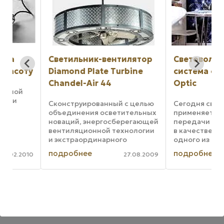
Светильник-вентилятор
Световолоконна
ту
Diamond Plate Turbine
система освещен
Chandel-Air 44
Optic
Сконструированный с целью
Сегодня световоло
объединения осветительных
применяется как дл
новаций, энергосберегающей
передачи информаци
вентиляционной технологии
в качестве главного
и экстраординарного
одного из видов
индустриального стиля,
альтернативного ос
подробнее
подробнее
010
27.08.2009
подвес Diamond Plate Turbine
Различного рода
Chandel-Air 44 дюймов в
преимущества,
диаметре представлен
обеспечиваемые св
ы –
…
Meyda Custom Lighting. Это ...
световолокна, очень
ситуации необходимо